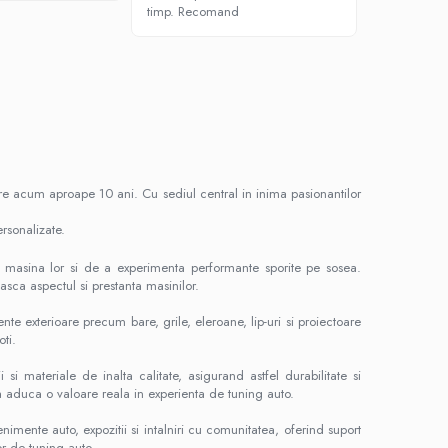
timp. Recomand
Material de 
are acum aproape 10 ani. Cu sediul central in inima pasionantilor
rsonalizate.
rin masina lor si de a experimenta performante sporite pe sosea.
sca aspectul si prestanta masinilor.
 exterioare precum bare, grile, eleroane, lip-uri si proiectoare
ti.
 materiale de inalta calitate, asigurand astfel durabilitate si
a aduca o valoare reala in experienta de tuning auto.
ente auto, expozitii si intalniri cu comunitatea, oferind suport
or de tuning auto.