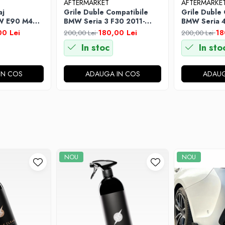
AFTERMARKET
AFTERMARKE
aj
Grile Duble Compatibile
Grile Duble
W E90 M4
BMW Seria 3 F30 2011-
BMW Seria 4
ios
2019 Negru Lucios
2013-03.201
0 Lei
180,00 Lei
18
200,00 Lei
200,00 Lei
In stoc
In sto
IN COS
ADAUGA IN COS
ADAUG
NOU
NOU