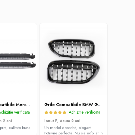
Praguri Compatibile Mercedes GLE Coupe C292 2015 - 2019
Grile Compatibile BMW G30 G31 2017-2019 DIAMOND , Negru Lucios
chizitie verificata
Achizitie verificata
 2 ani
Ionut P,
Acum 2 ani
Marius P,
A
pret, calitate buna.
Un model deosebit, elegant.
Un eleron d
Potrivire perfecta. Nu s-a exfoliat in
iese in evid