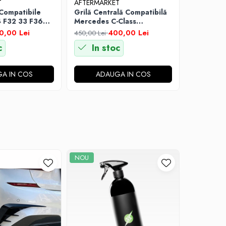
T
AFTERMARKET
 Compatibile
Grilă Centrală Compatibilă
 F32 33 F36
Mercedes C-Class
9 Negru Lucios
W204/S204 2007–2014,
0,00 Lei
400,00 Lei
450,00 Lei
Negru Lucios
c
In stoc
A IN COS
ADAUGA IN COS
NOU
NOU