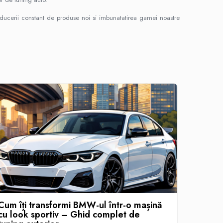
ucerii constant de produse noi si imbunatatirea gamei noastre
.
Cum îți transformi BMW-ul într-o mașină
Eleron
cu look sportiv – Ghid complet de
disponi