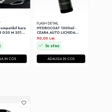
T
FLASH DETAIL
FLASH DET
ompatibil bara
HYDROCOAT 1000ml -
INTERIOR
3 G20 M 2019-
CEARA AUTO LICHIDA
500ml - 
Lucios
CERAMICA
& DRESS
90,00 Lei
100,00 L
c
In stoc
In s
A IN COS
ADAUGA IN COS
AD