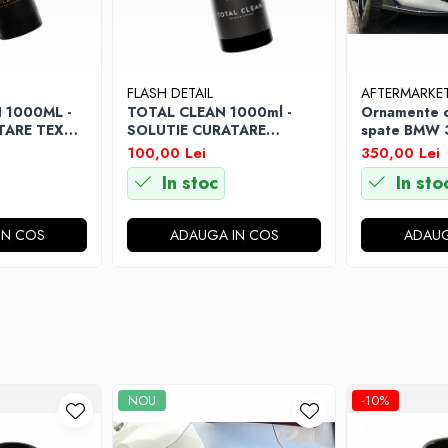
FLASH DETAIL
AFTERMARKE
 1000ML -
TOTAL CLEAN 1000ml -
Ornamente c
TARE TEXTIL
SOLUTIE CURATARE
spate BMW 
INTERIOR AUTO
2022 Negru 
100,00 Lei
350,00 Lei
In stoc
In sto
IN COS
ADAUGA IN COS
ADAUG
NOU
-10%