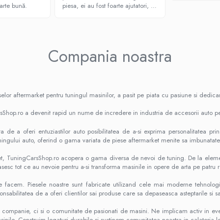
oarte bună.
piesa, ei au fost foarte ajutatori, au
raspuns imediat la telefon , au
returnat banii foarte repede! Ii
recomand sunt extrem de seriosi!
Compania noastra
lor aftermarket pentru tuningul masinilor, a pasit pe piata cu pasiune si dedic
rsShop.ro a devenit rapid un nume de incredere in industria de accesorii auto pe
a de a oferi entuziastilor auto posibilitatea de a-si exprima personalitatea p
ningului auto, oferind o gama variata de piese aftermarket menite sa imbunatatea
et, TuningCarsShop.ro acopera o gama diversa de nevoi de tuning. De la elemente
gasesc tot ce au nevoie pentru a-si transforma masinile in opere de arta pe patru ro
facem. Piesele noastre sunt fabricate utilizand cele mai moderne tehnologii si
abilitatea de a oferi clientilor sai produse care sa depaseasca asteptarile si s
ompanie, ci si o comunitate de pasionati de masini. Ne implicam activ in evenim
asinile. Construim legaturi durabile si sustinem comunitatea noastra in calatoria l