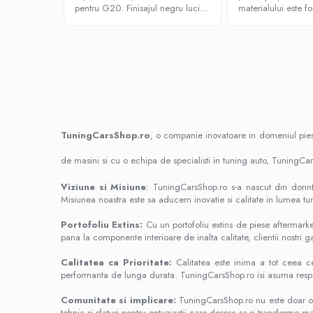
Seria 5 F10
pentru G20. Finisajul negru lucios
materialului este f
arată bine și pare foarte solid.
PROIECTOARE
Recomand
PROIECTOARE COMPATIBILE BMW
STOPURI
X5 E70 2007 - 2010
ACCESORII INTERIOR
Extensii Compatibile BMW Seria F
TuningCarsShop.ro
, o companie inovatoare in domeniul piese
Extensii Compatibile Mercedes
de masini si cu o echipa de specialisti in tuning auto, TuningCa
Extensii Padele Volan Audi
Extensii Padele Volan VW
Viziune si Misiune
: TuningCarsShop.ro s-a nascut din dorint
Misiunea noastra este sa aducem inovatie si calitate in lumea tu
Ornamente Pedale
Portofoliu Extins:
Cu un portofoliu extins de piese aftermark
DETAILING AUTO
pana la componente interioare de inalta calitate, clientii nostri 
SOLUȚII ȘI ACCESORII DETAILING
AUTO
Calitatea ca Prioritate:
Calitatea este inima a tot ceea ce 
performanta de lunga durata. TuningCarsShop.ro isi asuma respons
PLEOAPE FARURI
Pleoape faruri Seria 3 E90
Comunitate si implicare:
TuningCarsShop.ro nu este doar o c
tehnic si sfaturi pentru entuziastii care doresc sa-si transforme m