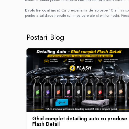
Pleoape faruri Seria 3 F30
Evolutie continua:
Cu o experienta de aproape 10 ani in spa
Pleoape faruri Seria 4 F32
pentru a satisface nevoile schimbatoare ale clientilor nostri. Fi
Pleoape faruri Seria 5 G30
Pleoape faruri Seria X5 F15
Postari Blog
Ghid complet detailing auto cu produse
Flash Detail