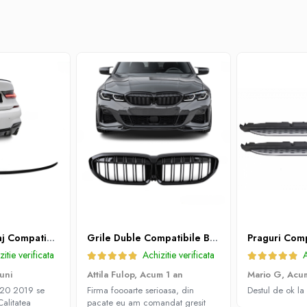
Eleron Portbagaj Compatibil BMW 3 Seria G20 2019 - 2022 Slim, Negru Lucios
Grile Duble Compatibile BMW Seria 3 G20 / G21 2019-2022 Negru Lucios
zitie verificata
Achizitie verificata
A
uni
Attila Fulop,
Acum 1 an
Mario G,
Acum
20 2019 se
Firma foooarte serioasa, din
Destul de ok la 
Calitatea
pacate eu am comandat gresit