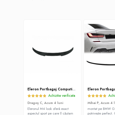
L320
ACCESORII EXTERIOR
Capace Oglinzi
Capace oglinzi compatibile BMW
Difuzor bara spate
Seria 3 F30
Seria 3 G20
EXTENSII ARIPI
EXTENSII PRAGURI
Seria 3 F30
Seria 5 F10
Ornamente Bara Spate
Pachete Exterioare
Eleron Portbagaj Compatibil BMW Seria 3 G20 2019 - 2022 M4 Look, Negru Lucios
PRELUNGIRE BARA FATA
Achizitie verificata
Achi
Seria 3 E90
Dragoș C,
Acum 4 luni
Mihai P,
Acum 4 l
Eleronul M4 look oferă exact
montat pe BMW G
Seria 3 F30
aspectul sport pe care îl căutam
potrivește perfect. 