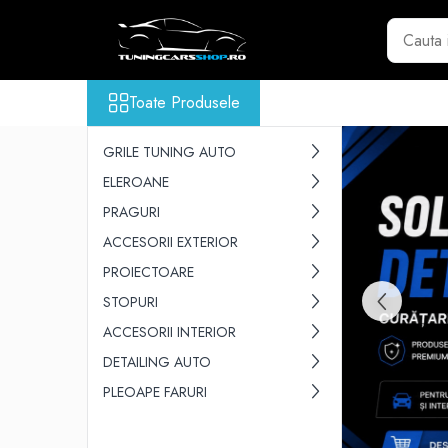
Toate Produsele
Toate Produsele
GRILE TUNING AUTO
GRILE COMPATIBILE BMW
GRILE TUNING AUTO
Seria 1 F20
ELEROANE
Seria 2 F22
PRAGURI
Seria 3 E46
ACCESORII EXTERIOR
Seria 3 E90
Seria 3 E92
PROIECTOARE
Seria 3 F30
STOPURI
Seria 3 G20
ACCESORII INTERIOR
Seria 4 F32 F33 F36
DETAILING AUTO
Seria 5 E39
PLEOAPE FARURI
Seria 5 E60
Seria 5 F10