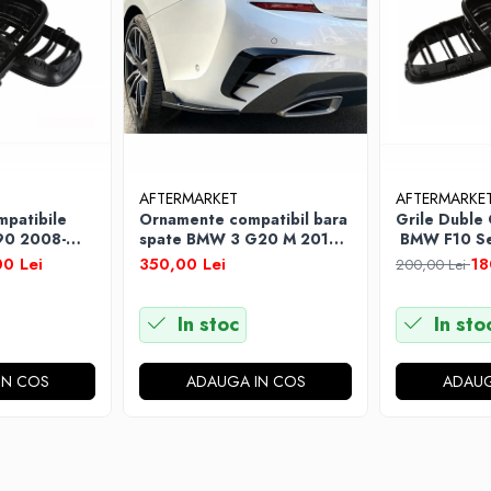
AFTERMARKET
AFTERMARKE
mpatibile
Ornamente compatibil bara
Grile Duble
90 2008-
spate BMW 3 G20 M 2019-
BMW F10 Ser
 Lucios
2022 Negru Lucios
2017 Negru 
0 Lei
350,00 Lei
18
200,00 Lei
In stoc
In sto
IN COS
ADAUGA IN COS
ADAUG