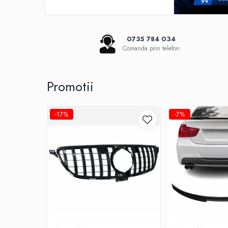
Seria 5 G30
Seria 6 E63
Seria 6 F06 F12 F13
0735 784 034
Seria 7 F01
Comanda prin telefon
Seria 7 G12
Seria X1 F48
Seria X3 F25
Promotii
Seria X3 G01 G02
Seria X5 E70 E71
-17%
-7%
Seria X5 F15
Seria X5 G05
Seria X6 G06
GRILE COMPATIBILE MERCEDES
C292
W117
W176
W204