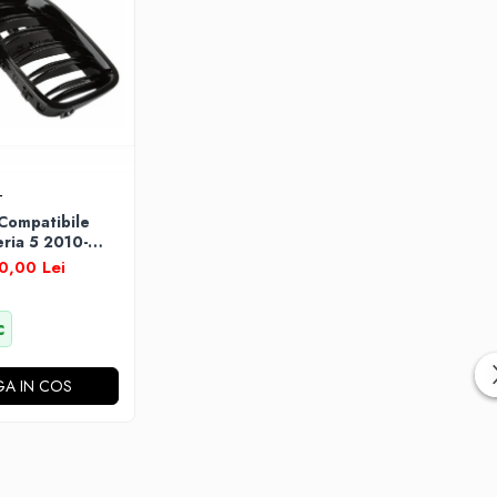
T
 Compatibile
ia 5 2010-
Lucios
0,00 Lei
c
A IN COS