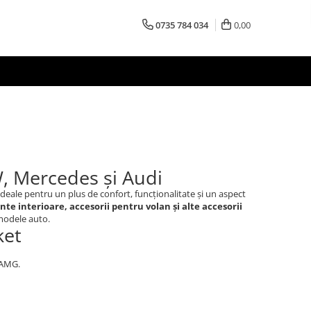
0735 784 034
0,00
, Mercedes și Audi
 ideale pentru un plus de confort, funcționalitate și un aspect
te interioare, accesorii pentru volan și alte accesorii
 modele auto.
ket
 AMG.