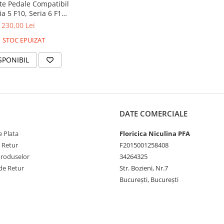
e Pedale Compatibil
 5 F10, Seria 6 F13,
5, X4 F26 Automat
230,00 Lei
STOC EPUIZAT
SPONIBIL
DATE COMERCIALE
 Plata
Floricica Niculina PFA
e Retur
F2015001258408
Produselor
34264325
de Retur
Str. Bozieni, Nr.7
București, București