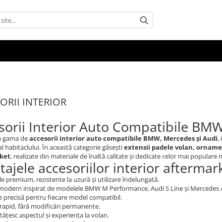
ORII INTERIOR
sorii Interior Auto Compatibile BMW
ă gama de
accesorii interior auto compatibile BMW, Mercedes și Audi
,
 habitaclului. În această categorie găsești
extensii padele volan, ornamen
ket
, realizate din materiale de înaltă calitate și dedicate celor mai populare
tajele accesoriilor interior aftermar
e premium, rezistente la uzură și utilizare îndelungată.
modern inspirat de modelele BMW M Performance, Audi S Line și Mercedes
e precisă pentru fiecare model compatibil.
rapid, fără modificări permanente.
țesc aspectul și experiența la volan.