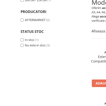
200 Lei - 250 Lei
(1)
Mode
Seria 5 G30
Seria 6 E63
Oferim
ac
PRODUCATORI
A3, A4, A6,
Seria 6 F06 F12 F13
Alege
acce
Seria 7 F01
AFTERMARKET
(6)
verificate 
Seria 7 G12
Afiseaza:
Seria X1 F48
STATUS STOC
Seria X3 F25
In stoc
(1)
Seria X3 G01 G02
Nu este in stoc
(5)
Seria X5 E70 E71
Seria X5 F15
Exten
Compatib
Seria X5 G05
Seria X6 G06
GRILE COMPATIBILE MERCEDES
C292
ADAUG
W117
W176
W204