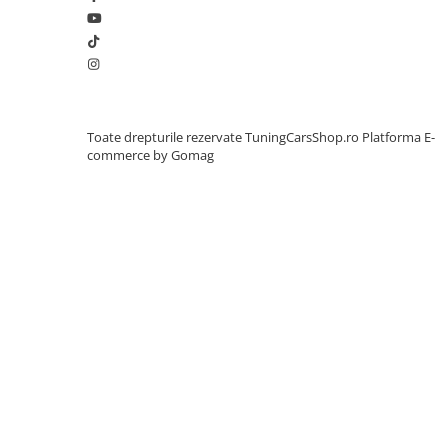
Seria 3 F30
Seria 3 G20
Seria 4 F32
Seria 4 F36
Seria 4 G22
Seria 4 G26
Toate drepturile rezervate TuningCarsShop.ro
Platforma E-
commerce by Gomag
Seria 5 E60
Seria 5 F10
Seria 5 G30
Seria 5 G60
Seria 6 F06 F13
Seria 7 F01 F02
Seria 7 G11 G12
Seria X4 F26
Seria X4 G02
Seria X6 E71
Seria X6 F16
Seria X6 G06