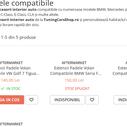
le compatibile
cesorii interior auto
compatibile cu numeroase modele BMW, Mercedes și Audi,
 C-Class, E-Class, CLA și multe altele.
sorii interior auto
de la
TuningCarsShop.ro
și personalizează habitaclul
și livrare rapidă din stoc.
1-
5
din
5
produse
AFTERMARKET
AFTERMARKET
sii Padele Volan
Extensii Padele Volan
Exte
ile VW Golf 7 Tiguan
Compatibile BMW Seria F
Compati
2017+ Silver
Disponibil Roșu Și Negru
20
140,00 Lei
150,00 Lei
IN STOC
STOC EPUIZAT
A IN COS
INDISPONIBIL
INDI
AFTERMARKET