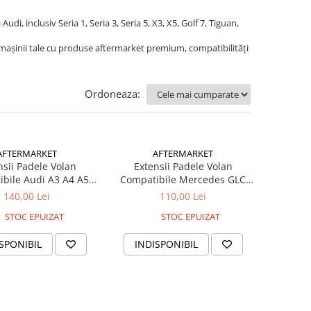
 inclusiv Seria 1, Seria 3, Seria 5, X3, X5, Golf 7, Tiguan,
 mașinii tale cu produse aftermarket premium, compatibilități
Ordoneaza:
AFTERMARKET
AFTERMARKET
nsii Padele Volan
Extensii Padele Volan
bile Audi A3 A4 A5
Compatibile Mercedes GLC
13-2016 Negru
GLE CLA GLA 2015+ Argintiu
140,00 Lei
110,00 Lei
STOC EPUIZAT
STOC EPUIZAT
SPONIBIL
INDISPONIBIL