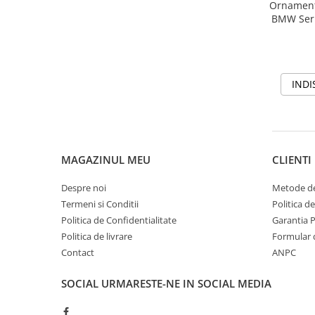
W205
Ornament
BMW Seria
W212
X3 F2
ELEROANE
ELEROANE COMPATIBILE AUDI
A3 V8 2013
INDI
A3 V8 2021
A4 B7 2005-2008
A4 B8
A4 B8 2012
MAGAZINUL MEU
CLIENTI
A4 B9 2016
A5 B8 2009-2016
Despre noi
Metode de
Termeni si Conditii
Politica d
A6 C8
Politica de Confidentialitate
Garantia 
ELEROANE COMPATIBILE BMW
Politica de livrare
Formular 
Seria 1 E82
Contact
ANPC
Seria 2 F22 F23
Seria 3 E90
SOCIAL
URMARESTE-NE IN SOCIAL MEDIA
Seria 3 E92 E93