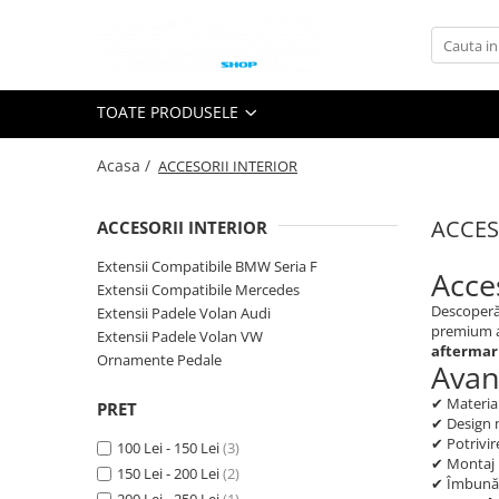
Toate Produsele
TOATE PRODUSELE
GRILE TUNING AUTO
GRILE COMPATIBILE BMW
Acasa /
ACCESORII INTERIOR
Seria 1 F20
Seria 2 F22
ACCES
ACCESORII INTERIOR
Seria 3 E46
Extensii Compatibile BMW Seria F
Seria 3 E90
Acce
Extensii Compatibile Mercedes
Seria 3 E92
Descoper
Extensii Padele Volan Audi
Seria 3 F30
premium al
Extensii Padele Volan VW
aftermar
Seria 3 G20
Ornamente Pedale
Avan
Seria 4 F32 F33 F36
✔ Material
PRET
Seria 5 E39
✔ Design 
Seria 5 E60
✔ Potrivir
100 Lei - 150 Lei
(3)
✔ Montaj 
Seria 5 F10
150 Lei - 200 Lei
(2)
✔ Îmbunătă