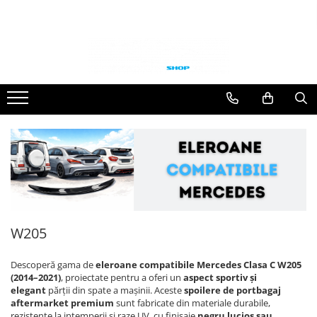
Toate Produsele
GRILE TUNING AUTO
GRILE COMPATIBILE BMW
Seria 1 F20
Seria 2 F22
Seria 3 E46
Seria 3 E90
Seria 3 E92
Seria 3 F30
Seria 3 G20
W205
Seria 4 F32 F33 F36
Seria 5 E39
Descoperă gama de
eleroane compatibile Mercedes Clasa C W205
(2014–2021)
, proiectate pentru a oferi un
aspect sportiv și
Seria 5 E60
elegant
părții din spate a mașinii. Aceste
spoilere de portbagaj
Seria 5 F10
aftermarket premium
sunt fabricate din materiale durabile,
rezistente la intemperii și raze UV, cu finisaje
negru lucios sau