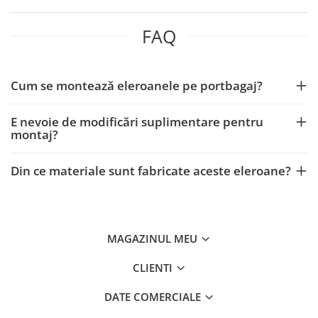
W205
W212
FAQ
ELEROANE
ELEROANE COMPATIBILE AUDI
A3 V8 2013
Cum se montează eleroanele pe portbagaj?
A3 V8 2021
A4 B7 2005-2008
E nevoie de modificări suplimentare pentru
montaj?
A4 B8
A4 B8 2012
Din ce materiale sunt fabricate aceste eleroane?
A4 B9 2016
A5 B8 2009-2016
A6 C8
ELEROANE COMPATIBILE BMW
MAGAZINUL MEU
Seria 1 E82
Seria 2 F22 F23
CLIENTI
Seria 3 E90
DATE COMERCIALE
Seria 3 E92 E93