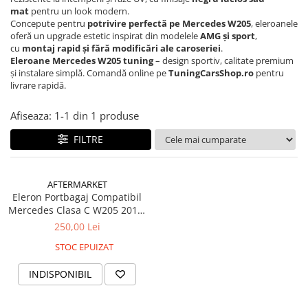
Seria 5 G30
mat
pentru un look modern.
Seria 6 E63
Concepute pentru
potrivire perfectă pe Mercedes W205
, eleroanele
oferă un upgrade estetic inspirat din modelele
AMG și sport
,
Seria 6 F06 F12 F13
cu
montaj rapid și fără modificări ale caroseriei
.
Seria 7 F01
Eleroane Mercedes W205 tuning
– design sportiv, calitate premium
Seria 7 G12
și instalare simplă. Comandă online pe
TuningCarsShop.ro
pentru
livrare rapidă.
Seria X1 F48
Seria X3 F25
Afiseaza:
1-
1
din
1
produse
Seria X3 G01 G02
FILTRE
Seria X5 E70 E71
Seria X5 F15
Seria X5 G05
AFTERMARKET
Eleron Portbagaj Compatibil
Seria X6 G06
Mercedes Clasa C W205 2015-
GRILE COMPATIBILE MERCEDES
2021 Negru Lucios
250,00 Lei
C292
STOC EPUIZAT
W117
W176
INDISPONIBIL
W204