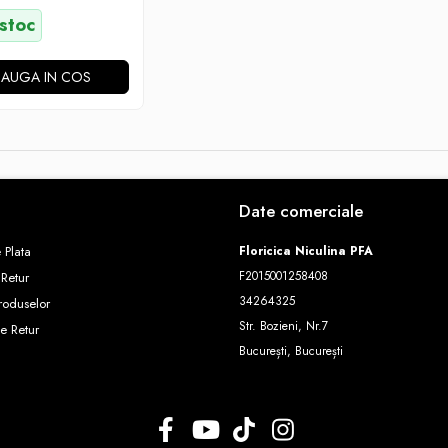
 stoc
AUGA IN COS
Date comerciale
 Plata
Floricica Niculina PFA
F2015001258408
 Retur
34264325
roduselor
Str. Bozieni, Nr.7
e Retur
București, București