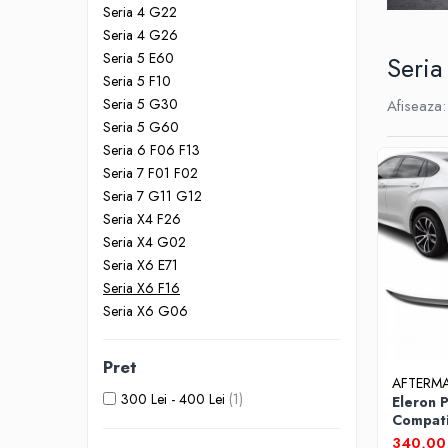
Seria 5 G30
Seria 4 G22
Seria 6 E63
Seria 4 G26
Seria 6 F06 F12 F13
Seria 5 E60
Seria
Seria 7 F01
Seria 5 F10
Seria 5 G30
Afiseaza:
Seria 7 G12
Seria 5 G60
Seria X1 F48
Seria 6 F06 F13
Seria X3 F25
Seria 7 F01 F02
Seria X3 G01 G02
Seria 7 G11 G12
Seria X5 E70 E71
Seria X4 F26
Seria X5 F15
Seria X4 G02
Seria X5 G05
Seria X6 E71
Seria X6 F16
Seria X6 G06
Seria X6 G06
GRILE COMPATIBILE MERCEDES
C292
Pret
W117
AFTERM
W176
300 Lei - 400 Lei
(1)
Eleron 
Compati
W204
2015 - 
340,00 