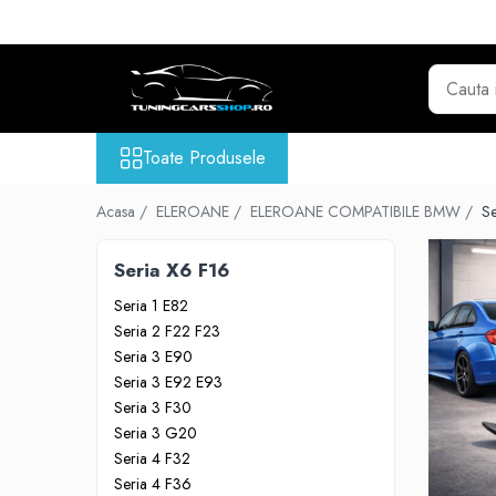
Toate Produsele
GRILE TUNING AUTO
GRILE COMPATIBILE BMW
Toate Produsele
Seria 1 F20
Seria 2 F22
Acasa /
ELEROANE /
ELEROANE COMPATIBILE BMW /
Se
Seria 3 E46
Seria X6 F16
Seria 3 E90
Seria 3 E92
Seria 1 E82
Seria 3 F30
Seria 2 F22 F23
Seria 3 G20
Seria 3 E90
Seria 3 E92 E93
Seria 4 F32 F33 F36
Seria 3 F30
Seria 5 E39
Seria 3 G20
Seria 5 E60
Seria 4 F32
Seria 5 F10
Seria 4 F36