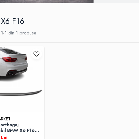
 X6 F16
1-
1
din
1
produse
ARKET
Portbagaj
bil BMW X6 F16
2019 Negru Lucios
Lei