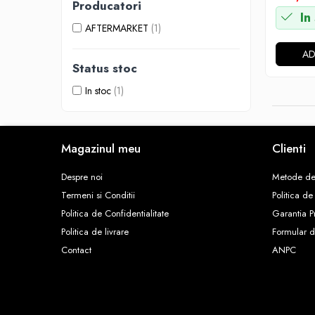
W205
Producatori
In
W212
AFTERMARKET
(1)
ELEROANE
AD
ELEROANE COMPATIBILE AUDI
Status stoc
A3 V8 2013
In stoc
(1)
A3 V8 2021
A4 B7 2005-2008
A4 B8
Magazinul meu
Clienti
A4 B8 2012
A4 B9 2016
Despre noi
Metode de
A5 B8 2009-2016
Termeni si Conditii
Politica de
A6 C8
Politica de Confidentialitate
Garantia P
ELEROANE COMPATIBILE BMW
Politica de livrare
Formular d
Seria 1 E82
Contact
ANPC
Seria 2 F22 F23
Seria 3 E90
Seria 3 E92 E93