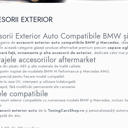
SORII EXTERIOR
sorii Exterior Auto Compatibile BMW ș
ă gama de
accesorii exterior auto compatibile BMW și Mercedes
, ide
. În această categorie găsești produse aftermarket premium precum
capace ogli
bară față, ornamente și alte accesorii de exterior
, dedicate celor mai 
ajele accesoriilor aftermarket
 din plastic ABS și alte materiale de înaltă calitate.
sportiv inspirat de modelele BMW M Performance și Mercedes AMG.
e precisă pentru fiecare model compatibil.
e la raze UV, intemperii și utilizare îndelungată.
apid, fără modificări permanente ale caroseriei.
le compatibile
esorii exterior compatibile cu numeroase modele BMW și Mercedes, inclusiv Seria
e.
esorii exterior auto
de la
TuningCarsShop.ro
și personalizează-ți automo
apidă din stoc.