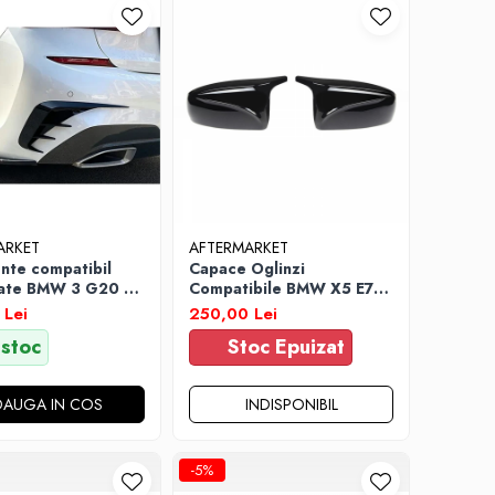
ARKET
AFTERMARKET
nte compatibil
Capace Oglinzi
pate BMW 3 G20 M
Compatibile BMW X5 E70
022 Negru Lucios
/ X6 E71 Negru Lucios
 Lei
250,00 Lei
 stoc
Stoc Epuizat
DAUGA IN COS
INDISPONIBIL
-5%