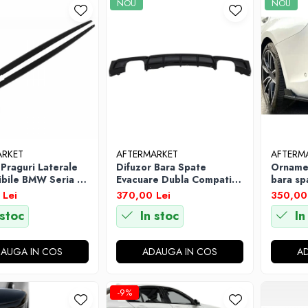
NOU
NOU
ARKET
AFTERMARKET
AFTERM
 Praguri Laterale
Difuzor Bara Spate
Orname
bile BMW Seria 3
Evacuare Dubla Compatibil
bara s
 2011-2014
BMW Seria 3 F30 F31
2019-2
 Lei
370,00 Lei
350,00
2011-2019 Negru Lucios
 stoc
In stoc
In
AUGA IN COS
ADAUGA IN COS
A
-9%