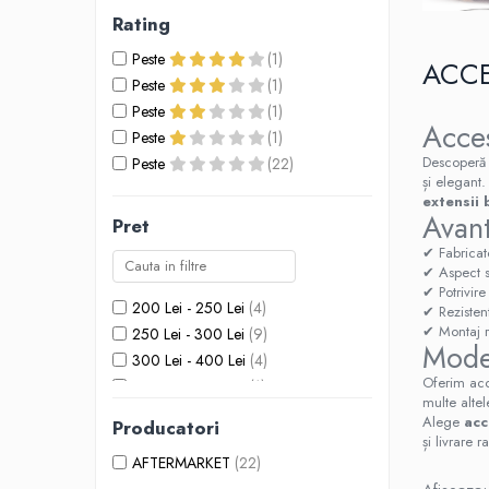
Seria 5 G30
Rating
Seria 6 E63
Peste
(1)
Seria 6 F06 F12 F13
ACCE
Peste
(1)
Seria 7 F01
Peste
(1)
Seria 7 G12
Acce
Peste
(1)
Seria X1 F48
Descoper
Peste
(22)
Seria X3 F25
și elegant
extensii 
Seria X3 G01 G02
Avant
Pret
Seria X5 E70 E71
✔ Fabricate
Seria X5 F15
✔ Aspect 
Seria X5 G05
✔ Potrivir
200 Lei - 250 Lei
(4)
✔ Rezistent
Seria X6 G06
✔ Montaj r
250 Lei - 300 Lei
(9)
GRILE COMPATIBILE MERCEDES
Mode
300 Lei - 400 Lei
(4)
C292
Oferim acc
400 Lei - 500 Lei
(1)
multe altel
W117
500 Lei - 750 Lei
(2)
Alege
acc
Producatori
W176
Peste 1000 Lei
(2)
și livrare r
W204
AFTERMARKET
(22)