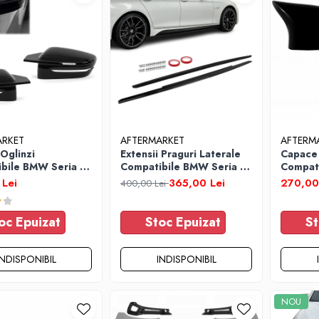
ARKET
AFTERMARKET
AFTERM
Oglinzi
Extensii Praguri Laterale
Capace 
bile BMW Seria 3
Compatibile BMW Seria 5
Compat
21 Seria 4 G22 /
F10 F11 2011-2018 Negru
X4 F26 
Lei
365,00 Lei
270,00
400,00 Lei
26 Seria 5 G30 /
Lucios
19, N
ia 7 G11 / G12
oc Epuizat
Stoc Epuizat
St
INDISPONIBIL
INDISPONIBIL
NOU