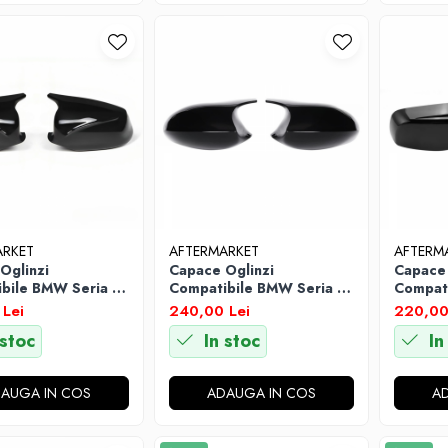
ARKET
AFTERMARKET
AFTERM
Oglinzi
Capace Oglinzi
Capace 
bile BMW Seria 5
Compatibile BMW Seria 3
Compati
 F10 / F11 2010-
E90 / E91 NFL 2005-2008
E60 / E
Lei
240,00 Lei
220,00
gru Lucios
Negru Lucios
Negru L
 stoc
In stoc
In
AUGA IN COS
ADAUGA IN COS
A