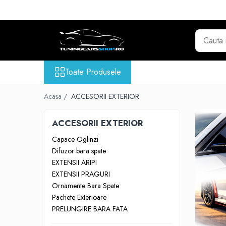
Toate Produsele
GRILE TUNING AUTO
GRILE COMPATIBILE BMW
Toate Produsele
Seria 1 F20
Seria 2 F22
Acasa /
ACCESORII EXTERIOR
Seria 3 E46
ACCESORII EXTERIOR
Seria 3 E90
Seria 3 E92
Capace Oglinzi
Seria 3 F30
Difuzor bara spate
Seria 3 G20
EXTENSII ARIPI
EXTENSII PRAGURI
Seria 4 F32 F33 F36
Ornamente Bara Spate
Seria 5 E39
Pachete Exterioare
Seria 5 E60
PRELUNGIRE BARA FATA
Seria 5 F10