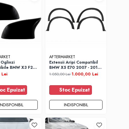
ARKET
AFTERMARKET
Oglinzi
Extensii Aripi Compatibil
ibile BMW X3 F25
BMW X5 E70 2007 - 2013
X5 F15 X6 F16 13 -
M-Design
 Lei
1.000,00 Lei
1.050,00 Lei
egru Lucios
oc Epuizat
Stoc Epuizat
INDISPONIBIL
INDISPONIBIL