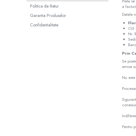
Seria 5 G30
Plata se
Politica de Retur
a facturi
Seria 6 E63
Datele n
Garantia Produselor
Seria 6 F06 F12 F13
Flor
Seria 7 F01
Confidentialitate
CUI
Seria 7 G12
Nr.
Sedi
Seria X1 F48
Ban
Seria X3 F25
Prin C
Seria X3 G01 G02
Se poate
Seria X5 E70 E71
emise s
Seria X5 F15
Nu este 
Seria X5 G05
Seria X6 G06
Procesar
GRILE COMPATIBILE MERCEDES
Sigurant
C292
conexiun
W117
Indifere
W176
Pentru p
W204