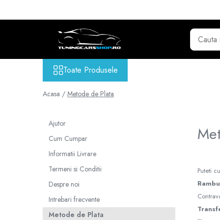
Toate Produsele
GRILE TUNING AUTO
GRILE COMPATIBILE BMW
Toate Produsele
Seria 1 F20
Seria 2 F22
Acasa /
Metode de Plata
Seria 3 E46
Seria 3 E90
Ajutor
Met
Seria 3 E92
Cum Cumpar
Seria 3 F30
Informatii Livrare
Seria 3 G20
Termeni si Conditii
Seria 4 F32 F33 F36
Puteti c
Seria 5 E39
Ramburs
Despre noi
Seria 5 E60
Contrava
Intrebari frecvente
Seria 5 F10
Transf
Metode de Plata