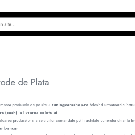
ode de Plata
umpara produsele de pe site-ul
tuningcarsshop.ro
folosind urmatoarele instr
 (cash) la livrarea coletului
loarea produselor si a serviciilor comandate pot fi achitate curierului chiar la 
er bancar