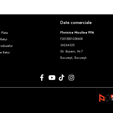
Date comerciale
 Plata
Floricica Niculina PFA
F2015001258408
 Retur
34264325
roduselor
Str. Bozieni, Nr.7
e Retur
București, București