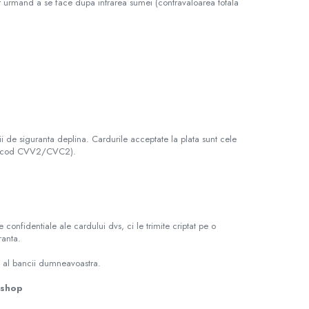
or urmand a se face dupa intrarea sumei (contravaloarea totala
i de siguranta deplina. Cardurile acceptate la plata sunt cele
 au cod CVV2/CVC2).
 confidentiale ale cardului dvs, ci le trimite criptat pe o
ranta.
mb al bancii dumneavoastra.
sshop