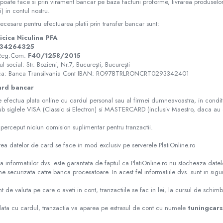
 poate face si prin virament bancar pe baza facturii proforme, livrarea produsel
i) in contul nostru.
ecesare pentru efectuarea platii prin transfer bancar sunt:
icica Niculina PFA
34264325
 Reg.Com.
F40/1258/2015
ul social: Str. Bozieni, Nr.7, București, București
ca: Banca Transilvania Cont IBAN: RO97BTRLRONCRT0293342401
ard bancar
 efectua plata online cu cardul personal sau al firmei dumneavoastra, in conditi
ub siglele VISA (Classic si Electron) si MASTERCARD (inclusiv Maestro, daca
perceput niciun comision suplimentar pentru tranzactii.
ea datelor de card se face in mod exclusiv pe serverele PlatiOnline.ro
a informatiilor dvs. este garantata de faptul ca PlatiOnline.ro nu stocheaza datele
e securizata catre banca procesatoare. In acest fel informatiile dvs. sunt in sigu
nt de valuta pe care o aveti in cont, tranzactiile se fac in lei, la cursul de schi
lata cu cardul, tranzactia va aparea pe extrasul de cont cu numele
tuningcar