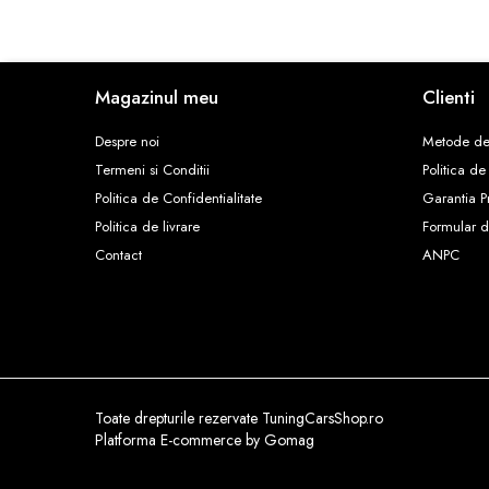
W205
W212
ELEROANE
ELEROANE COMPATIBILE AUDI
Magazinul meu
Clienti
A3 V8 2013
Despre noi
Metode de
A3 V8 2021
Termeni si Conditii
Politica de
A4 B7 2005-2008
Politica de Confidentialitate
Garantia P
A4 B8
Politica de livrare
Formular d
A4 B8 2012
Contact
ANPC
A4 B9 2016
A5 B8 2009-2016
A6 C8
ELEROANE COMPATIBILE BMW
Seria 1 E82
Seria 2 F22 F23
Toate drepturile rezervate TuningCarsShop.ro
Seria 3 E90
Platforma E-commerce by Gomag
Seria 3 E92 E93