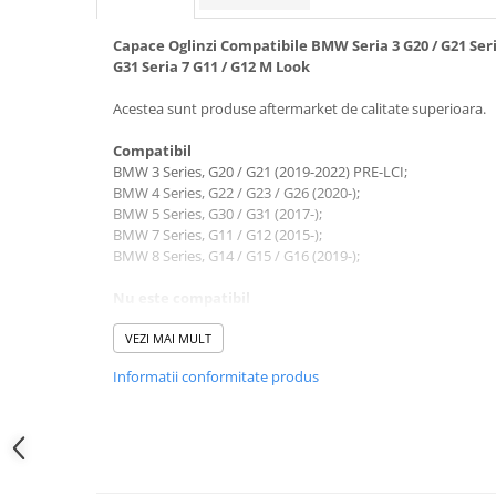
W205
W212
Capace Oglinzi Compatibile BMW Seria 3 G20 / G21 Seria 
ELEROANE
G31 Seria 7 G11 / G12 M Look
ELEROANE COMPATIBILE AUDI
Acestea sunt produse aftermarket de calitate superioara.
A3 V8 2013
A3 V8 2021
Compatibil
BMW 3 Series, G20 / G21 (2019-2022) PRE-LCI;
A4 B7 2005-2008
BMW 4 Series, G22 / G23 / G26 (2020-);
A4 B8
BMW 5 Series, G30 / G31 (2017-);
BMW 7 Series, G11 / G12 (2015-);
A4 B8 2012
BMW 8 Series, G14 / G15 / G16 (2019-);
A4 B9 2016
A5 B8 2009-2016
Nu este compatibil
BMW Modelele M originale
A6 C8
BMW volan pe dreapta (RHD)
VEZI MAI MULT
ELEROANE COMPATIBILE BMW
Informatii conformitate produs
Descriere
Seria 1 E82
Capace Oglinzi Negre Lucioase
Seria 2 F22 F23
Fabricat din plastic ABS de inalta calitate
Seria 3 E90
Finisaje de calitate
Seria 3 E92 E93
Montaj si Instalare