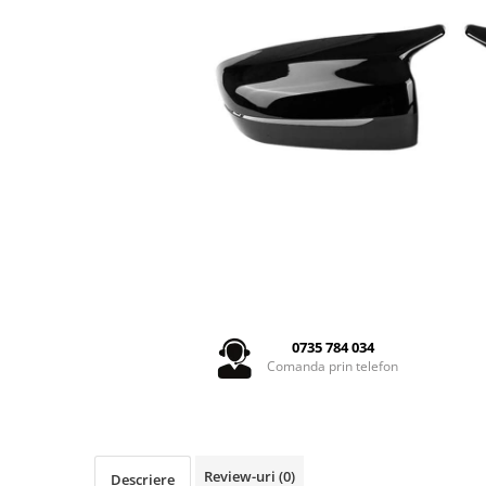
Seria 5 G30
Seria 6 E63
Seria 6 F06 F12 F13
Seria 7 F01
Seria 7 G12
Seria X1 F48
Seria X3 F25
Seria X3 G01 G02
Seria X5 E70 E71
Seria X5 F15
Seria X5 G05
Seria X6 G06
GRILE COMPATIBILE MERCEDES
0735 784 034
Comanda prin telefon
C292
W117
W176
W204
Review-uri
(0)
Descriere