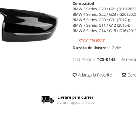
Compatibil
BMW 3 Series, G20 / G21 (2019-2022
BMW 4 Series, G22 / G23 / G26 (2020
BMW 5 Series, G30 / G31 (2017-);
BMW 7 Series, G11 / G12 (2015-);
BMW 8 Series, G14 / G15 / G16 (2019
STOC EPUIZAT
Durata de livrare:
1-2 zile
Cod Produs:
TCS-0143
Ai nevo
Adauga la Favorite
Cere 
Livrare prin curier
Livrare rapida din stoc