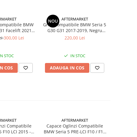
RMARKET
AFTERMARKET
A
NOU
Compatibile BMW
Grile Compatibile BMW Seria 5
Grile Dub
G30 G31 2017-2019, Negru
Seria 5 
gru Lucios
Lucios
N
ei
300,00 Lei
220,00 Lei
IN STOC
IN STOC
N COS
ADAUGA IN COS
ADAUG
RMARKET
AFTERMARKET
A
nzi Compatibile
Capace Oglinzi Compatibile
Capace O
 F10 LCI 2015 -
BMW Seria 5 PRE-LCI F10 / F11
BMW Seri