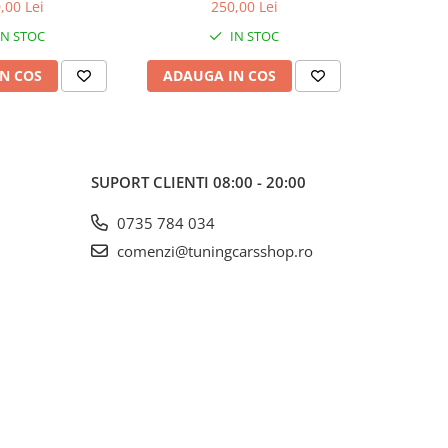
06 LCI 2014 - 2018
2010-2013 Negru Lucios
2005-2
,00 Lei
250,00 Lei
LCI 2012 - 2015,
IN STOC
IN STOC
u Lucios
N COS
ADAUGA IN COS
ADAUG
SUPORT CLIENTI
08:00 - 20:00
0735 784 034
comenzi@tuningcarsshop.ro