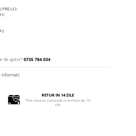
) PRE-LCI;
-);
-);
ie de ajutor?
0735 784 034
informatii
RETUR IN 14 ZILE
Poti returna comanda in termen de 14
zile