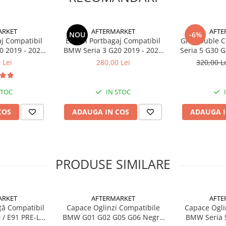
mandata.
ARKET
AFTERMARKET
AFTE
NOU
-6%
aj Compatibil
Eleron Portbagaj Compatibil
Grile Duble 
0 2019 - 2022
BMW Seria 3 G20 2019 - 2022
Seria 5 G30 G31 Facelift 2021 -
gru Lucios
M3 Look, Negru Lucios
2023 Ne
 Lei
280,00 Lei
320,00 L
STOC
IN STOC
COS
ADAUGA IN COS
ADAUGA I
PRODUSE SIMILARE
ARKET
AFTERMARKET
AFTE
ață Compatibil
Capace Oglinzi Compatibile
Capace Ogli
 / E91 PRE-LCI
BMW G01 G02 G05 G06 Negru
BMW Seria 5