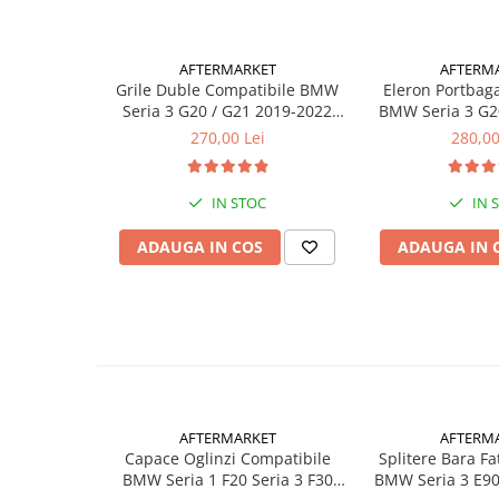
Seria 3 F30
Instructiunile de montaj nu sunt incluse.
Instalarea intr-un service auto autorizat este foarte reco
Seria 3 G20
Seria 4 F32
AFTERMARKET
AFTERM
Pachetul Contine
Grile Duble Compatibile BMW
Eleron Portbag
Seria 4 F36
Un set de capace oglinzi (stanga-dreapta).
Seria 3 G20 / G21 2019-2022
BMW Seria 3 G2
Seria 4 G22
Negru Lucios
M4 Look, Ne
270,00 Lei
280,00
Seria 4 G26
Seria 5 E60
IN STOC
IN 
Seria 5 F10
Seria 5 G30
ADAUGA IN COS
ADAUGA IN 
Seria 5 G60
Seria 6 F06 F13
Seria 7 F01 F02
Seria 7 G11 G12
Seria X4 F26
Seria X4 G02
AFTERMARKET
AFTERM
Seria X6 E71
Capace Oglinzi Compatibile
Splitere Bara F
Seria X6 F16
BMW Seria 1 F20 Seria 3 F30
BMW Seria 3 E90
Seria X6 G06