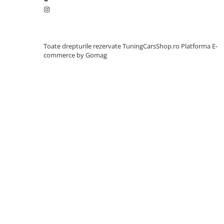
L320
ACCESORII EXTERIOR
Capace Oglinzi
Capace oglinzi compatibile BMW
Toate drepturile rezervate TuningCarsShop.ro
Platforma E-
Difuzor bara spate
commerce by Gomag
Seria 3 F30
Seria 3 G20
EXTENSII ARIPI
EXTENSII PRAGURI
Seria 3 F30
Seria 5 F10
Ornamente Bara Spate
Pachete Exterioare
PRELUNGIRE BARA FATA
Seria 3 E90
Seria 3 F30