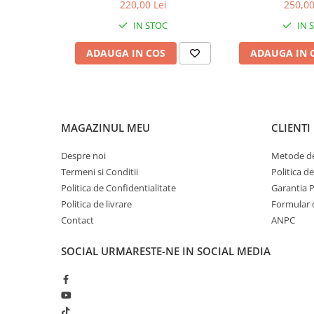
F31 Seria 4 F32 F33 F36, Negru
2005-2008 cu M
220,00 Lei
250,00
Lucios
Luci
ELEROANE COMPATIBILE
IN STOC
IN 
MERCEDES
ADAUGA IN COS
ADAUGA IN 
C292
CLA C117 W117
W204
W205
W213
MAGAZINUL MEU
CLIENTI
W222
Despre noi
Metode de
PRAGURI
Termeni si Conditii
Politica d
PRAGURI COMPATIBILE BMW
Politica de Confidentialitate
Garantia 
X5 E70
Politica de livrare
Formular 
Contact
ANPC
X5 F15
PRAGURI COMPATIBILE MERCEDES
SOCIAL
URMARESTE-NE IN SOCIAL MEDIA
GLE Coupe C292
PRAGURI COMPATIBILE RANGE
ROVER