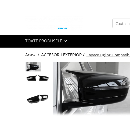
Toate Produsele
GRILE TUNING AUTO
GRILE COMPATIBILE BMW
TOATE PRODUSELE
Seria 1 F20
Acasa /
ACCESORII EXTERIOR /
Capace Oglinzi Compatibil
Seria 2 F22
Seria 3 E46
Seria 3 E90
Seria 3 E92
Seria 3 F30
Seria 3 G20
Seria 4 F32 F33 F36
Seria 5 E39
Seria 5 E60
Seria 5 F10