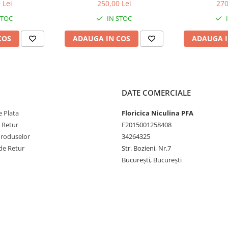
 Sport, Negru
Lucios
2017 Seria 6 F
 Lei
250,00 Lei
270
os
Seria 7 F01 
STOC
IN STOC
Negr
COS
ADAUGA IN COS
ADAUGA I
DATE COMERCIALE
 Plata
Floricica Niculina PFA
e Retur
F2015001258408
Produselor
34264325
de Retur
Str. Bozieni, Nr.7
București, București