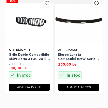
-10%
AFTERMARKET
AFTERMARKET
Grile Duble Compatibile
Eleron Luneta
BMW Seria 3 F30 2011-
Compatibil BMW Seria 3
2019 Negru Lucios
F30, Negru Lucios
200,00 Lei
250,00 Lei
180,00 Lei
In stoc
In stoc
ADAUGA IN COS
ADAUGA IN COS