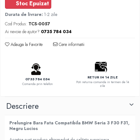
Stoc Epuizat
Seria X6 G06
ELEROANE COMPATIBILE
Durata de livrare:
1-2 zile
MERCEDES
Cod Produs:
TCS-0057
C292
Ai nevoie de ajutor?
0735 784 034
CLA C117 W117
Adauga la Favorite
Cere informatii
W204
W205
W213
W222
RETUR IN 14 ZILE
0735 784 034
Poti returna comanda in termen de 14
Comanda prin telefon
zile
Descriere
Prelungire Bara Fata Compatibila BMW Seria 3 F30 F31,
Negru Lucios
Acestea sunt produse aftermarket de calitate superioara.