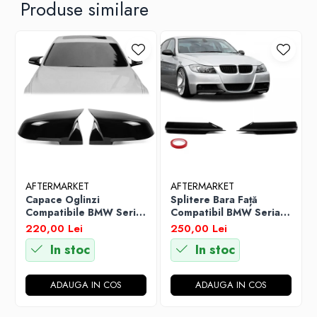
Produse similare
AFTERMARKET
AFTERMARKET
Capace Oglinzi
Splitere Bara Față
Compatibile BMW Seria
Compatibil BMW Seria 3
1 F20 Seria 3 F30 F31
E90 / E91 PRE-LCI
220,00 Lei
250,00 Lei
Seria 4 F32 F33 F36,
2005-2008 cu M Sport,
In stoc
In stoc
Negru Lucios
Negru Lucios
ADAUGA IN COS
ADAUGA IN COS