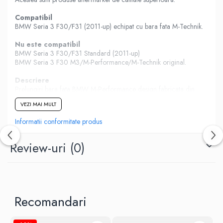
Compatibil
BMW Seria 3 F30/F31 (2011-up) echipat cu bara fata M-Technik.
Nu este compatibil
BMW Seria 3 F30/F31 Standard (2011-up)
BMW Seria 3 F30 M3/M-Performance/M-Technik original.
Descriere
Prelungiri bara fata BMW M-Performance design fabricata din
Polipropilena de cea mai buna calitate.
VEZI MAI MULT
Montaj si Instalare
Informatii conformitate produs
Instructiunile de instalare nu sunt incluse
Va recomandam instalarea intr-un service auto autorizat.
Review-uri
(0)
Pachetul Contine
Prelungire Bara Fata
Recomandari