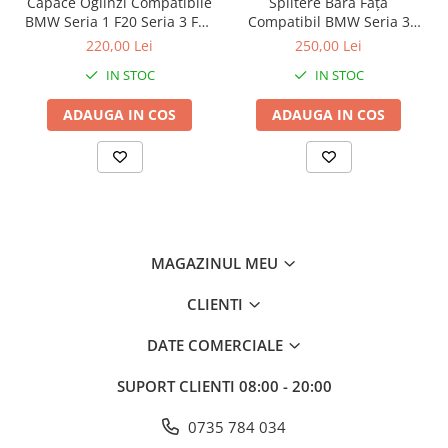
Capace Oglinzi Compatibile
Splitere Bara Față
BMW Seria 1 F20 Seria 3 F30
Compatibil BMW Seria 3
F31 Seria 4 F32 F33 F36,
E90 / E91 PRE-LCI 2005-2008
220,00 Lei
250,00 Lei
Negru Lucios
cu M Sport, Negru Lucios
IN STOC
IN STOC
ADAUGA IN COS
ADAUGA IN COS
MAGAZINUL MEU
CLIENTI
DATE COMERCIALE
SUPORT CLIENTI
08:00 - 20:00
0735 784 034