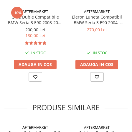
AFTERMARKET
AFTERMARKET
-10%
Grile Duble Compatibile
Eleron Luneta Compatibil
BMW Seria 3 E90 2008-2011
BMW Seria 3 E90 2004 -
LCI Negru Lucios
2010, Negru Lucios
200,00 Lei
270,00 Lei
180,00 Lei
IN STOC
IN STOC
ADAUGA IN COS
ADAUGA IN COS
PRODUSE SIMILARE
AFTERMARKET
AFTERMARKET