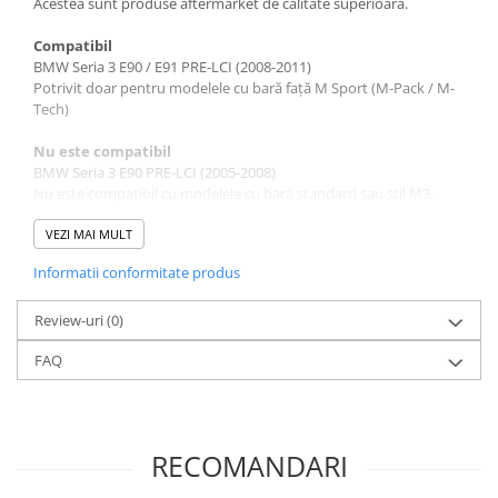
Acestea sunt produse aftermarket de calitate superioara.
Compatibil
BMW Seria 3 E90 / E91 PRE-LCI (2008-2011)
Potrivit doar pentru modelele cu bară față M Sport (M-Pack / M-
Tech)
Nu este compatibil
BMW Seria 3 E90 PRE-LCI (2005-2008)
Nu este compatibil cu modelele cu bară standard sau stil M3.
Descriere
VEZI MAI MULT
Culoare: negru lucios (piano black)
Informatii conformitate produs
Compoziție: plastic ABS durabil
Montaj si Instalare
Review-uri
(0)
Instructiunile de instalare nu sunt incluse
FAQ
Va recomandam instalarea intr-un service auto autorizat.
Pachetul Contine
Set Splitere
RECOMANDARI