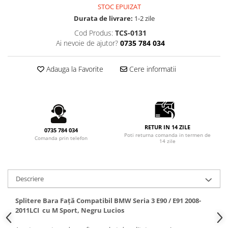
STOC EPUIZAT
Seria X6 G06
Durata de livrare:
1-2 zile
ELEROANE COMPATIBILE
MERCEDES
Cod Produs:
TCS-0131
Ai nevoie de ajutor?
0735 784 034
C292
CLA C117 W117
Adauga la Favorite
Cere informatii
W204
W205
W213
W222
RETUR IN 14 ZILE
0735 784 034
Poti returna comanda in termen de
Comanda prin telefon
14 zile
Descriere
Splitere Bara Față Compatibil BMW Seria 3 E90 / E91 2008-
2011LCI cu M Sport, Negru Lucios