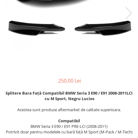
Seria 6 F06 F12 F13
Seria 3 F30
Seria 3 F30
Seria 7 F01
Seria 5 F10
Seria 3 G20
Seria 7 G12
Seria 4 F32
Seria X1 F48
Seria 4 F36
Seria X3 F25
Seria 4 G22
Seria X3 G01 G02
Seria 4 G26
Seria X5 E70 E71
Seria 5 E60
Seria X5 F15
Seria 5 F10
Seria X5 G05
Seria 5 G30
Seria X6 G06
Seria 5 G60
250,00 Lei
GRILE COMPATIBILE MERCEDES
Seria 6 F06 F13
Splitere Bara Față Compatibil BMW Seria 3 E90 / E91 2008-2011LCI
C292
Seria 7 F01 F02
cu M Sport, Negru Lucios
W117
Seria 7 G11 G12
Acestea sunt produse aftermarket de calitate superioara.
W176
Seria X4 F26
W204
Seria X4 G02
Compatibil
BMW Seria 3 E90 / E91 PRE-LCI (2008-2011)
W205
Seria X6 E71
Potrivit doar pentru modelele cu bară față M Sport (M-Pack / M-Tech)
W212
Seria X6 F16