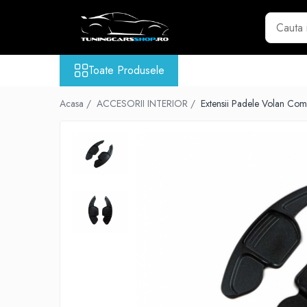
Toate Produsele
Toate Produsele
GRILE TUNING AUTO
GRILE COMPATIBILE BMW
Acasa /
ACCESORII INTERIOR /
Extensii Padele Volan Co
Seria 1 F20
Seria 2 F22
Seria 3 E46
Seria 3 E90
Seria 3 E92
Seria 3 F30
Seria 3 G20
Seria 4 F32 F33 F36
Seria 5 E39
Seria 5 E60
Seria 5 F10