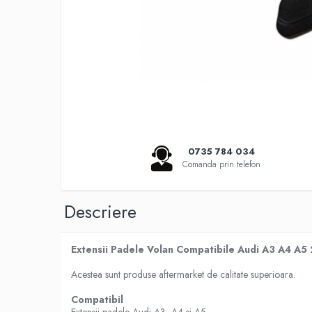
Seria 5 G30
Seria 6 E63
Seria 6 F06 F12 F13
Seria 7 F01
Seria 7 G12
Seria X1 F48
Seria X3 F25
Seria X3 G01 G02
Seria X5 E70 E71
0735 784 034
Comanda prin telefon
Seria X5 F15
Seria X5 G05
Seria X6 G06
Descriere
GRILE COMPATIBILE MERCEDES
C292
Extensii Padele Volan Compatibile Audi A3 A4 A
W117
Acestea sunt produse aftermarket de calitate superioara.
W176
W204
Compatibil