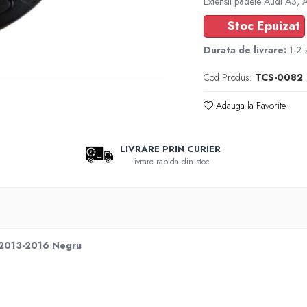
Extensii padele Audi A3, 
Stoc Epuizat
Durata de livrare:
1-2 z
Cod Produs:
TCS-0082
Adauga la Favorite
LIVRARE PRIN CURIER
Livrare rapida din stoc
5 2013-2016 Negru