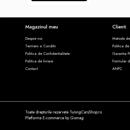
L320
ACCESORII EXTERIOR
Capace Oglinzi
Capace oglinzi compatibile BMW
Magazinul meu
Clienti
Difuzor bara spate
Despre noi
Metode de
Seria 3 F30
Termeni si Conditii
Politica de
Seria 3 G20
Politica de Confidentialitate
Garantia P
EXTENSII ARIPI
Politica de livrare
Formular d
EXTENSII PRAGURI
Contact
ANPC
Seria 3 F30
Seria 5 F10
Ornamente Bara Spate
Pachete Exterioare
PRELUNGIRE BARA FATA
Toate drepturile rezervate TuningCarsShop.ro
Seria 3 E90
Platforma E-commerce by Gomag
Seria 3 F30