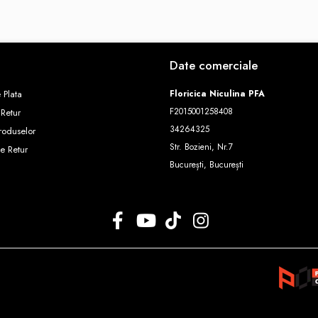
Date comerciale
 Plata
Floricica Niculina PFA
F2015001258408
 Retur
34264325
roduselor
Str. Bozieni, Nr.7
e Retur
București, București