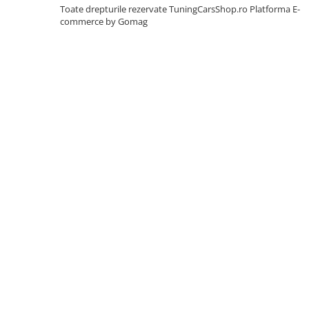
L320
Toate drepturile rezervate TuningCarsShop.ro
Platforma E-
ACCESORII EXTERIOR
commerce by Gomag
Capace Oglinzi
Capace oglinzi compatibile BMW
Difuzor bara spate
Seria 3 F30
Seria 3 G20
EXTENSII ARIPI
EXTENSII PRAGURI
Seria 3 F30
Seria 5 F10
Ornamente Bara Spate
Pachete Exterioare
PRELUNGIRE BARA FATA
Seria 3 E90
Seria 3 F30