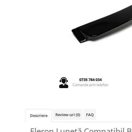
Seria 5 G30
Seria 6 E63
Seria 6 F06 F12 F13
Seria 7 F01
Seria 7 G12
Seria X1 F48
Seria X3 F25
Seria X3 G01 G02
Seria X5 E70 E71
Seria X5 F15
Seria X5 G05
0735 784 034
Seria X6 G06
Comanda prin telefon
GRILE COMPATIBILE MERCEDES
C292
W117
Review-uri
(0)
FAQ
Descriere
W176
W204
Eleron Lunetă Compatibil 