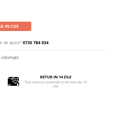
A IN COS
ie de ajutor?
0735 784 034
informatii
RETUR IN 14 ZILE
Poti returna comanda in termen de 14
zile