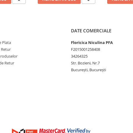
 disponibile.
oară și nu reprezintă o piesă
DATE COMERCIALE
rificarea compatibilității în
ismului.
 Plata
Floricica Niculina PFA
e Retur
F2015001258408
Produselor
34264325
de Retur
Str. Bozieni, Nr.7
București, București