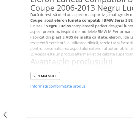
W205
Coupe 2006-2013 Negru Lu
W212
Dacă dorești să oferi un aspect mai sportiv și mai agresiv 
ELEROANE
Coupe
, acest
eleron lunetă compatibil BMW Seria 3 E9
ELEROANE COMPATIBILE AUDI
Finisajul
Negru Lucios
completează perfect designul lunetei
aspect premium, inspirat de modelele BMW M Performanc
A3 V8 2013
Fabricat din
plastic ABS de înaltă calitate
, eleronul de l
A3 V8 2021
rezistență excelentă la utilizarea zilnică, razele UV și factor
A4 B7 2005-2008
pentru personalizarea aspectului exterior al automobilulu
⚠️ Acesta este un produs aftermarket de calitate superioar
A4 B8
Avantajele produsului
A4 B8 2012
✔ Design sportiv inspirat de modelele BMW M Performanc
A4 B9 2016
✔ Finisaj premium Negru Lucios.
VEZI MAI MULT
A5 B8 2009-2016
✔ Fabricat din plastic ABS de înaltă calitate.
✔ Potrivire dedicată pentru BMW Seria 3 E92 Coupe.
Informatii conformitate produs
A6 C8
✔ Rezistent la raze UV, intemperii și utilizare îndelungată.
ELEROANE COMPATIBILE BMW
✔ Completează aspectul sportiv al părții din spate.
✔ Produs aftermarket premium.
Seria 1 E82
Compatibilitate
Seria 2 F22 F23
Compatibil cu:
Seria 3 E90
BMW E92 Coupe PRE-LCI (2006-2010).
Seria 3 E92 E93
BMW E92 Coupe LCI (2010-2013).