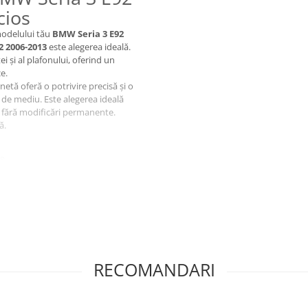
cios
modelului tău
BMW Seria 3 E92
2 2006-2013
este alegerea ideală.
 și al plafonului, oferind un
e.
unetă oferă o potrivire precisă și o
ii de mediu. Este alegerea ideală
i fără modificări permanente.
ă.
e.
RECOMANDARI