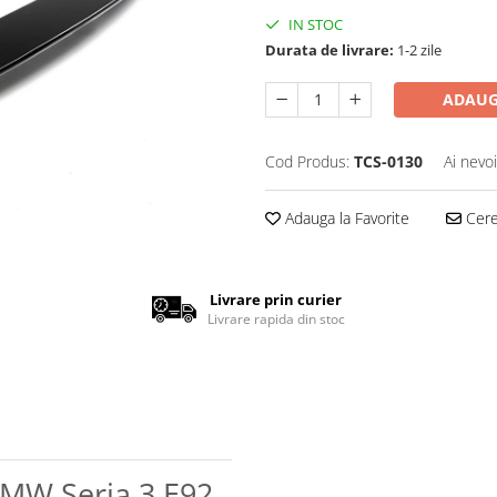
IN STOC
Durata de livrare:
1-2 zile
ADAUG
Cod Produs:
TCS-0130
Ai nevo
Adauga la Favorite
Cere 
Livrare prin curier
Livrare rapida din stoc
BMW Seria 3 E92