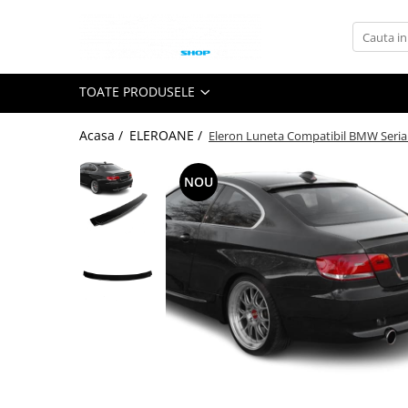
Toate Produsele
TOATE PRODUSELE
GRILE TUNING AUTO
GRILE COMPATIBILE BMW
Acasa /
ELEROANE /
Eleron Luneta Compatibil BMW Seria 
Seria 1 F20
Seria 2 F22
NOU
Seria 3 E46
Seria 3 E90
Seria 3 E92
Seria 3 F30
Seria 3 G20
Seria 4 F32 F33 F36
Seria 5 E39
Seria 5 E60
Seria 5 F10