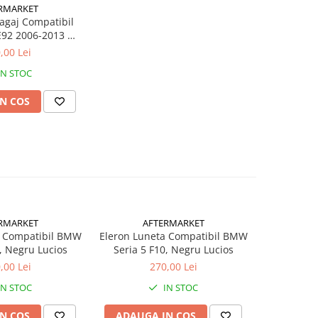
RMARKET
agaj Compatibil
E92 2006-2013 M3
gru Lucios
,00 Lei
IN STOC
N COS
RMARKET
AFTERMARKET
A
a Compatibil BMW
Eleron Luneta Compatibil BMW
Eleron Po
, Negru Lucios
Seria 5 F10, Negru Lucios
Audi A3 8V
N
,00 Lei
270,00 Lei
IN STOC
IN STOC
N COS
ADAUGA IN COS
ADAUG