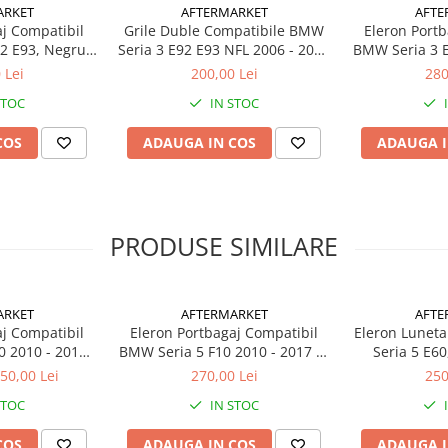
ARKET
AFTERMARKET
AFTE
aj Compatibil
Grile Duble Compatibile BMW
Eleron Portb
2 E93, Negru
Seria 3 E92 E93 NFL 2006 - 2009
BMW Seria 3 
os
Negru Lucios
Look Ne
 Lei
200,00 Lei
280
STOC
IN STOC
abricat din
plastic ABS de cea
COS
ADAUGA IN COS
ADAUGA I
ță ridicată în timp. Finisajul
omobilului și oferă un aspect
PRODUSE SIMILARE
ARKET
AFTERMARKET
AFTE
aj Compatibil
Eleron Portbagaj Compatibil
Eleron Lunet
într-un service auto autorizat
0 2010 - 2017
BMW Seria 5 F10 2010 - 2017 M
Seria 5 E60
gru Lucios
Look, Negru Lucios
e parbriz la montaj.
50,00 Lei
270,00 Lei
250
STOC
IN STOC
hop?
COS
ADAUGA IN COS
ADAUGA I