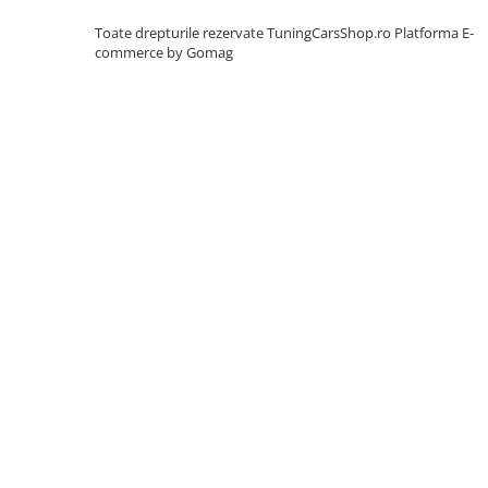
L320
ACCESORII EXTERIOR
Toate drepturile rezervate TuningCarsShop.ro
Platforma E-
commerce by Gomag
Capace Oglinzi
Capace oglinzi compatibile BMW
Difuzor bara spate
Seria 3 F30
Seria 3 G20
EXTENSII ARIPI
EXTENSII PRAGURI
Seria 3 F30
Seria 5 F10
Ornamente Bara Spate
Pachete Exterioare
PRELUNGIRE BARA FATA
Seria 3 E90
Seria 3 F30