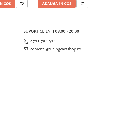
N COS
ADAUGA IN COS
ADAUG
SUPORT CLIENTI
08:00 - 20:00
0735 784 034
comenzi@tuningcarsshop.ro