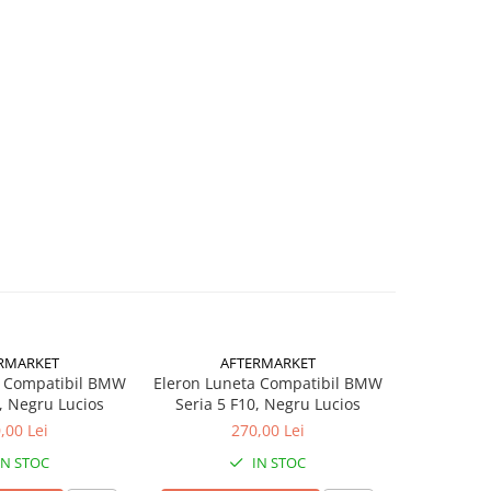
RMARKET
AFTERMARKET
A
a Compatibil BMW
Eleron Luneta Compatibil BMW
Eleron Po
, Negru Lucios
Seria 5 F10, Negru Lucios
Audi A3 8V
N
,00 Lei
270,00 Lei
IN STOC
IN STOC