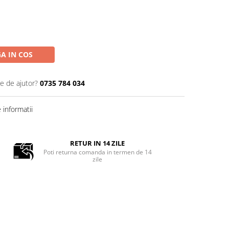
A IN COS
ie de ajutor?
0735 784 034
informatii
RETUR IN 14 ZILE
Poti returna comanda in termen de 14
zile