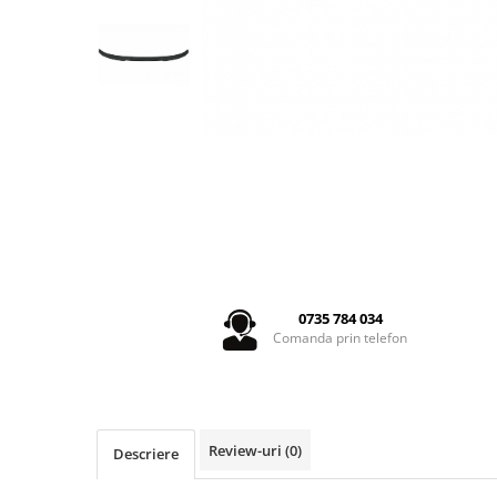
Seria 5 G30
Seria 6 E63
Seria 6 F06 F12 F13
Seria 7 F01
Seria 7 G12
Seria X1 F48
Seria X3 F25
Seria X3 G01 G02
Seria X5 E70 E71
Seria X5 F15
Seria X5 G05
0735 784 034
Seria X6 G06
Comanda prin telefon
GRILE COMPATIBILE MERCEDES
C292
W117
W176
Review-uri
(0)
Descriere
W204