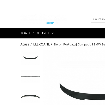
Toate Produsele
GRILE TUNING AUTO
GRILE COMPATIBILE BMW
TOATE PRODUSELE
Seria 1 F20
Acasa /
ELEROANE /
Eleron Portbagaj Compatibil BMW Se
Seria 2 F22
Seria 3 E46
Seria 3 E90
Seria 3 E92
Seria 3 F30
Seria 3 G20
Seria 4 F32 F33 F36
Seria 5 E39
Seria 5 E60
Seria 5 F10