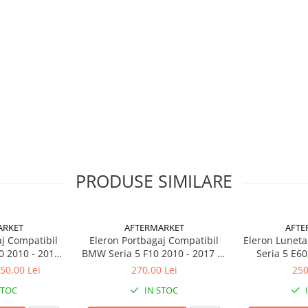
ran Coupe M4 Look
este fabricat
ivire precisă și o rezistență
s
completează perfect aspectul
eleganță.
PRODUSE SIMILARE
ARKET
AFTERMARKET
AFTE
aj Compatibil
Eleron Portbagaj Compatibil
Eleron Lunet
într-un service auto autorizat
0 2010 - 2017
BMW Seria 5 F10 2010 - 2017 M
Seria 5 E60
gru Lucios
Look, Negru Lucios
50,00 Lei
270,00 Lei
250
STOC
IN STOC