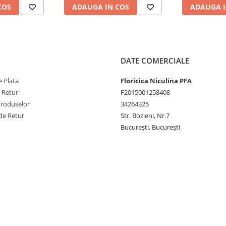
hop?
COS
ADAUGA IN COS
ADAUGA I
 disponibile.
oară și nu reprezintă o piesă
DATE COMERCIALE
rificarea compatibilității în
lului.
 Plata
Floricica Niculina PFA
e Retur
F2015001258408
Produselor
34264325
de Retur
Str. Bozieni, Nr.7
București, București