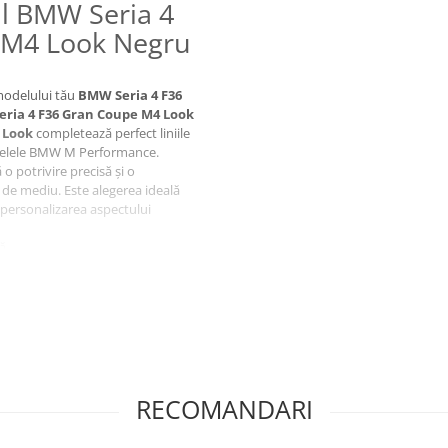
il BMW Seria 4
 M4 Look Negru
 modelului tău
BMW Seria 4 F36
eria 4 F36 Gran Coupe M4 Look
 Look
completează perfect liniile
odelele BMW M Performance.
 o potrivire precisă și o
ii de mediu. Este alegerea ideală
u personalizarea aspectului
ă.
RECOMANDARI