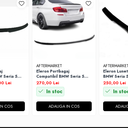
AFTERMARKET
AFTERMARKE
aj
Eleron Portbagaj
Eleron Lunet
 Seria 5
Compatibil BMW Seria 5
BMW Seria 5
7 M4 Look,
F10 2010 - 2017 M Look,
Lucios
0 Lei
270,00 Lei
250,00 Lei
Negru Lucios
In stoc
In sto
IN COS
ADAUGA IN COS
ADAUG