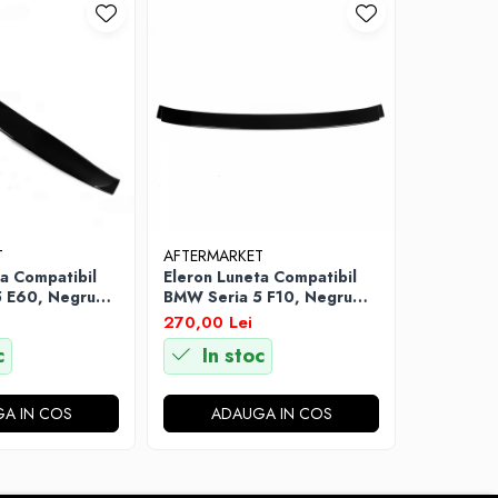
T
AFTERMARKET
AFTERMAR
a Compatibil
Eleron Luneta Compatibil
Eleron Po
 E60, Negru
BMW Seria 5 F10, Negru
Compatibi
Lucios
Sedan 20
270,00 Lei
270,00 L
Lucios
c
In stoc
In s
A IN COS
ADAUGA IN COS
AD