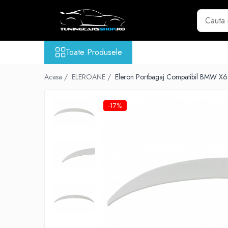
Toate Produsele
Toate Produsele
GRILE TUNING AUTO
GRILE COMPATIBILE BMW
Acasa /
ELEROANE /
Eleron Portbagaj Compatibil BMW X6
Seria 1 F20
Seria 2 F22
-17%
Seria 3 E46
Seria 3 E90
Seria 3 E92
Seria 3 F30
Seria 3 G20
Seria 4 F32 F33 F36
Seria 5 E39
Seria 5 E60
Seria 5 F10