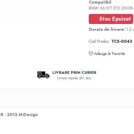
Compatibil
BMW X6 E71 E72 (2008-
Stoc Epuizat
Durata de livrare:
1-2 z
Cod Produs:
TCS-0043
Adauga la Favorite
LIVRARE PRIN CURIER
Livrare rapida din stoc
8 - 2012 M-Design