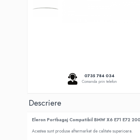
Seria 5 G30
Seria 6 E63
Seria 6 F06 F12 F13
Seria 7 F01
Seria 7 G12
Seria X1 F48
Seria X3 F25
Seria X3 G01 G02
Seria X5 E70 E71
Seria X5 F15
0735 784 034
Comanda prin telefon
Seria X5 G05
Seria X6 G06
GRILE COMPATIBILE MERCEDES
Descriere
C292
W117
Eleron Portbagaj Compatibil BMW X6 E71 E72 200
W176
Acestea sunt produse aftermarket de calitate superioara.
W204