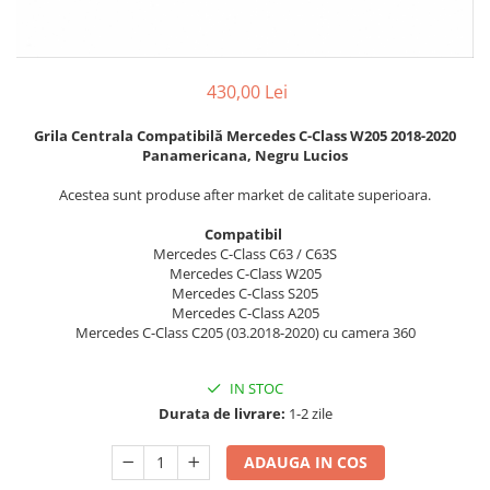
Seria 6 F06 F12 F13
Seria 3 F30
Seria 3 F30
Seria 7 F01
Seria 5 F10
Seria 3 G20
Seria 7 G12
Seria 4 F32
430,00 Lei
Seria X1 F48
Seria 4 F36
Seria X3 F25
Grila Centrala Compatibilă Mercedes C-Class W205 2018-2020
Seria 4 G22
Panamericana, Negru Lucios
Seria X3 G01 G02
Seria 4 G26
Seria X5 E70 E71
Acestea sunt produse after market de calitate superioara.
Seria 5 E60
Seria X5 F15
Seria 5 F10
Compatibil
Seria X5 G05
Seria 5 G30
Mercedes C-Class C63 / C63S
Mercedes C-Class W205
Seria X6 G06
Seria 5 G60
Mercedes C-Class S205
GRILE COMPATIBILE MERCEDES
Seria 6 F06 F13
Mercedes C-Class A205
Mercedes C-Class ​​​​​C205 (03.2018-2020) cu camera 360
C292
Seria 7 F01 F02
W117
Seria 7 G11 G12
IN STOC
W176
Seria X4 F26
Durata de livrare:
1-2 zile
W204
Seria X4 G02
W205
Seria X6 E71
ADAUGA IN COS
W212
Seria X6 F16