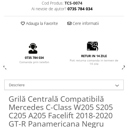
Cod Produs:
TCS-0074
Seria X6 G06
Ai nevoie de ajutor?
0735 784 034
ELEROANE COMPATIBILE
MERCEDES
Adauga la Favorite
Cere informatii
C292
CLA C117 W117
W204
W205
RETUR IN 14 ZILE
W213
0735 784 034
Poti returna comanda in termen de
Comanda prin telefon
W222
14 zile
Descriere
Grilă Centrală Compatibilă
Mercedes C-Class W205 S205
C205 A205 Facelift 2018-2020
GT-R Panamericana Negru