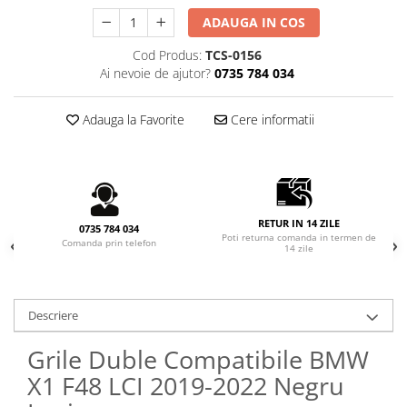
Seria X6 G06
ADAUGA IN COS
ELEROANE COMPATIBILE
Cod Produs:
TCS-0156
MERCEDES
Ai nevoie de ajutor?
0735 784 034
C292
CLA C117 W117
Adauga la Favorite
Cere informatii
W204
W205
W213
W222
RETUR IN 14 ZILE
0735 784 034
Poti returna comanda in termen de
Comanda prin telefon
14 zile
Descriere
Grile Duble Compatibile BMW
X1 F48 LCI 2019-2022 Negru