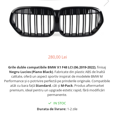
Seria 6 F06 F12 F13
Seria 3 F30
Seria 3 F30
Seria 7 F01
Seria 5 F10
Seria 3 G20
Seria 7 G12
Seria 4 F32
Seria X1 F48
Seria 4 F36
Seria X3 F25
Seria 4 G22
Seria X3 G01 G02
Seria 4 G26
Seria X5 E70 E71
Seria 5 E60
Seria X5 F15
Seria 5 F10
280,00 Lei
Seria X5 G05
Seria 5 G30
Seria X6 G06
Seria 5 G60
Grile duble compatibile BMW X1 F48 LCI (06.2019-2022)
, finisaj
GRILE COMPATIBILE MERCEDES
Negru Lucios (Piano Black)
. Fabricate din plastic ABS de înaltă
Seria 6 F06 F13
calitate, oferă un aspect sportiv inspirat de modelele BMW M
C292
Seria 7 F01 F02
Performance și o potrivire perfectă pe prinderile originale. Compatibile
W117
Seria 7 G11 G12
atât cu bara față
Standard
, cât și
M-Pack
. Produs aftermarket
premium, ideal pentru un upgrade estetic rapid, fără modificări
W176
Seria X4 F26
permanente.
W204
Seria X4 G02
IN STOC
W205
Seria X6 E71
Durata de livrare:
1-2 zile
W212
Seria X6 F16