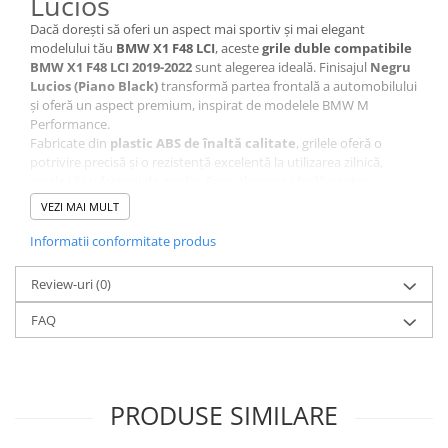
Lucios
Dacă dorești să oferi un aspect mai sportiv și mai elegant
modelului tău
BMW X1 F48 LCI
, aceste
grile duble compatibile
BMW X1 F48 LCI 2019-2022
sunt alegerea ideală. Finisajul
Negru
Lucios (Piano Black)
transformă partea frontală a automobilului
și oferă un aspect premium, inspirat de modelele BMW M
Performance.
Fabricate din
plastic ABS de înaltă calitate
, grilele oferă o
potrivire precisă și o rezistență excelentă la utilizarea zilnică,
razele UV și factorii de mediu. Sunt alegerea ideală pentru
înlocuirea grilelor originale sau pentru un upgrade estetic fără
VEZI MAI MULT
modificări permanente.
⚠️ Acestea sunt produse aftermarket de calitate superioară.
Informatii conformitate produs
Avantajele produsului
Review-uri
(0)
✔ Aspect sportiv inspirat de modelele BMW M Performance.
✔ Finisaj premium Negru Lucios (Piano Black).
FAQ
✔ Fabricate din plastic ABS de înaltă calitate.
✔ Potrivire perfectă pe prinderile originale.
✔ Compatibile atât cu bara față Standard, cât și M-Pack.
✔ Montaj rapid, fără modificări permanente.
✔ Produs aftermarket premium.
PRODUSE SIMILARE
Compatibilitate