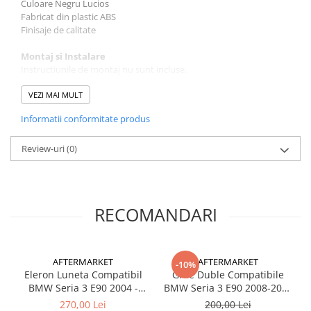
Culoare Negru Lucios
Fabricat din plastic ABS
Finisaje de calitate
Montaj si Instalare
Instructiunile de montaj nu sunt incluse.
Instalarea intr-un service auto autorizat este foarte recomandata.
VEZI MAI MULT
Pachetul Contine
Informatii conformitate produs
Set (stanga-dreapta).
Review-uri
(0)
RECOMANDARI
AFTERMARKET
AFTERMARKET
-10%
Eleron Luneta Compatibil
Grile Duble Compatibile
BMW Seria 3 E90 2004 -
BMW Seria 3 E90 2008-2011
2010, Negru Lucios
LCI Negru Lucios
270,00 Lei
200,00 Lei