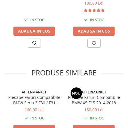
180,00 Lei
IN STOC
IN STOC
ADAUGA IN COS
ADAUGA IN COS
PRODUSE SIMILARE
AFTERMARKET
AFTERMARKET
NOU
Pleoape Faruri Compatibile
Pleoape Faruri Compatibile
BMW Seria 3 F30 / F31
BMW X5 F15 2014-2018
(2011-2018), Negru Lucios
Negru Lucios
160,00 Lei
180,00 Lei
IN STOC
IN STOC