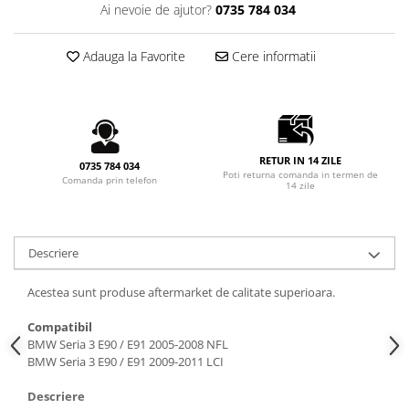
Ai nevoie de ajutor?
0735 784 034
Seria X6 G06
ELEROANE COMPATIBILE
Adauga la Favorite
Cere informatii
MERCEDES
C292
CLA C117 W117
W204
W205
RETUR IN 14 ZILE
0735 784 034
Poti returna comanda in termen de
W213
Comanda prin telefon
14 zile
W222
Descriere
Acestea sunt produse aftermarket de calitate superioara.
Compatibil
BMW Seria 3 E90 / E91 2005-2008 NFL
BMW Seria 3 E90 / E91​​​​​​ ​2009-2011 LCI
Descriere