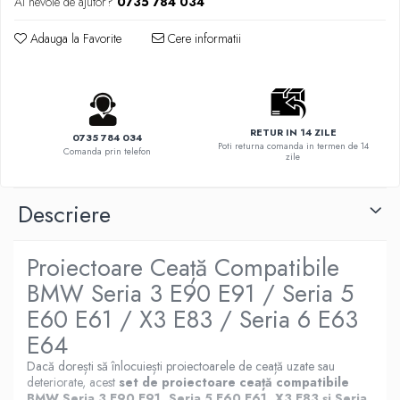
Ai nevoie de ajutor?
0735 784 034
Adauga la Favorite
Cere informatii
RETUR IN 14 ZILE
0735 784 034
Poti returna comanda in termen de 14
Comanda prin telefon
zile
Descriere
Proiectoare Ceață Compatibile
BMW Seria 3 E90 E91 / Seria 5
E60 E61 / X3 E83 / Seria 6 E63
E64
Dacă dorești să înlocuiești proiectoarele de ceață uzate sau
deteriorate, acest
set de proiectoare ceață compatibile
BMW Seria 3 E90 E91, Seria 5 E60 E61, X3 E83 și Seria