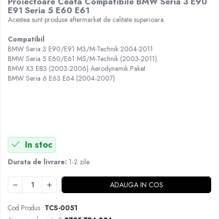
Proiectoare Ceata Compatibile BMW Seria 3 E90
Seria X6 G06
E91 Seria 5 E60 E61
Acestea sunt produse aftermarket de calitate superioara.
ELEROANE COMPATIBILE
MERCEDES
Compatibil
C292
BMW Seria 3 E90/E91 M3/M-Technik 2004-2011
BMW Seria 5 E60/E61 M5/M-Technik (2003-2011)
CLA C117 W117
BMW X3 E83 (2003-2006) Aerodynamik Paket
W204
BMW Seria 6 E63 E64 (2004-2007)
W205
W213
W222
In stoc
Durata de livrare:
1-2 zile
ADAUGA IN COS
Cod Produs:
TCS-0051